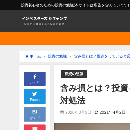
投資初心者のための投資の勉強(本サイトは広告を含んでいます)
ホーム
投資の勉強
含み損とは？投資をしていると
投資の勉強
シェア
含み損とは？投資
対処法
Tweet
B!
2020年3月3日
2021年4月2日
はてブ