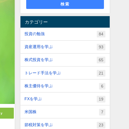
検索
カテゴリー
投資の勉強
84
資産運用を学ぶ
93
株式投資を学ぶ
65
トレード手法を学ぶ
21
株主優待を学ぶ
6
FXを学ぶ
19
米国株
7
ly
節税対策を学ぶ
23