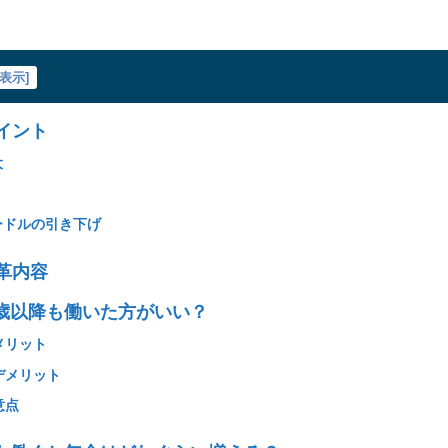
表示
]
ポイント
大
ードルの引き下げ
改革内容
0歳以降も働いた方がいい？
メリット
デメリット
意点