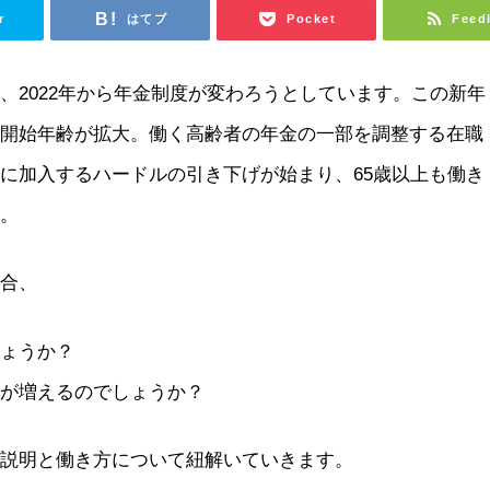
r
はてブ
Pocket
Feed
れ、
2022年から年金制度が変わろうとしています
。この新年
給開始年齢が拡大。働く高齢者の年金の一部を調整する在職
金に加入するハードルの引き下げが始まり、
65歳以上も働き
た
。
場合、
しょうか？
金が増えるのでしょうか？
の説明と働き方につい
て紐解いていきます。