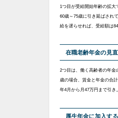
1つ目が受給開始年齢の拡大で
60歳～75歳に引き延ばされ
給を遅らせれば、受給額は8
在職老齢年金の見
2つ目は、働く高齢者の年金
歳の場合、賃金と年金の合計
年4月から月47万円まで引き
厚生年金に加入す