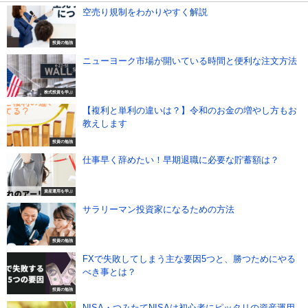
空売り規制をわかりやすく解説
投資の勉強
ニューヨーク市場が開いている時間と便利な注文方法
株式投資を学ぶ
【複利と単利の違いは？】令和のお金の増やし方もお
教えします
投資の勉強
仕事早く辞めたい！早期退職に必要な貯蓄額は？
資産運用を学ぶ
サラリーマン投資家になるための方法
投資の勉強
FXで失敗してしまう主な要因5つと、勝つためにやる
べき事とは？
投資の勉強
NISA・つみたてNISAは初心者にピッタリの資産運用