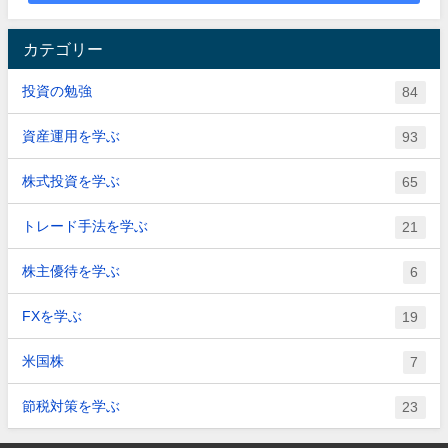
カテゴリー
投資の勉強
84
資産運用を学ぶ
93
株式投資を学ぶ
65
トレード手法を学ぶ
21
株主優待を学ぶ
6
FXを学ぶ
19
米国株
7
節税対策を学ぶ
23