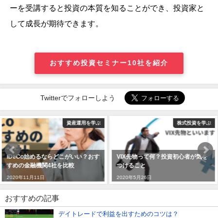
ーを受講すると投資の本質を知ることができ、投資家と
して成長が期待できます。
おすすめ投資セミナー10社を紹介
Twitterでフォローしよう
株式投資を学ぶ
投資の勉強
VIX先物って何？投資初心者が気を
2022年最新版-株式投資セミナーの
つけること
選び方【おすすめセミナー10社を
紹介】
2020年5月26日
2019年7月8日
おすすめの記事
デイトレードで利益を出すためのコツは？