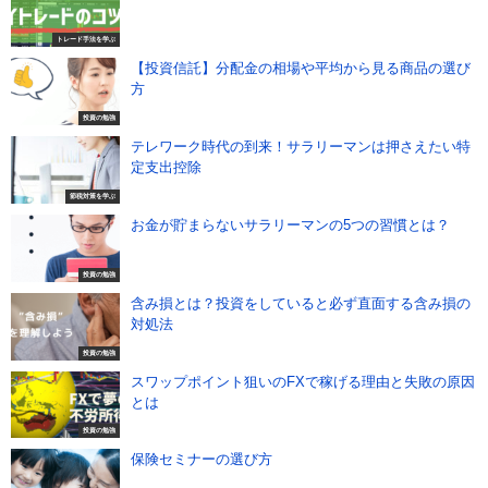
トレード手法を学ぶ
【投資信託】分配金の相場や平均から見る商品の選び
方
投資の勉強
テレワーク時代の到来！サラリーマンは押さえたい特
定支出控除
節税対策を学ぶ
お金が貯まらないサラリーマンの5つの習慣とは？
投資の勉強
含み損とは？投資をしていると必ず直面する含み損の
対処法
投資の勉強
スワップポイント狙いのFXで稼げる理由と失敗の原因
とは
投資の勉強
保険セミナーの選び方